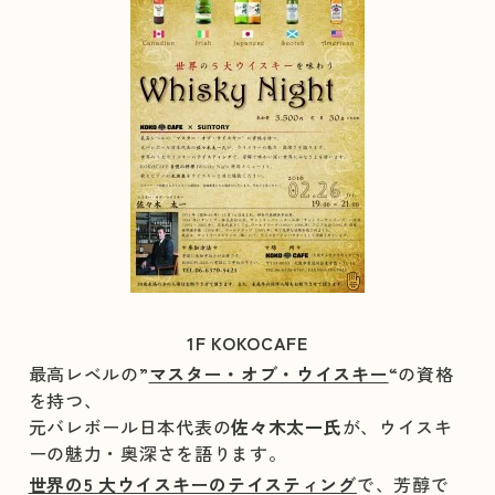
1F KOKOCAFE
最高レベルの”
マスター・オブ・ウイスキー
“の資格
を持
つ、
元バレボール日本代表の
佐々木太一氏
が、ウイスキ
ーの魅
力・奥深さを語ります。
世界の5 大ウイスキーのテイスティング
で、芳醇で