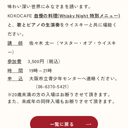
味わい深い世界
にみなさまを誘います。
KOKOCAFE
自慢の料理(Whisky Night 特別メニュー)
と、
歌とピアノの生演奏
をウイスキーと共に堪能く
ださい。
講 師
佐々木 太一（マスター・オブ・ウイスキ
ー）
参加費
3,500円（税込）
時 間
19時～21時
申 込
大阪市立青少年センターへ連絡ください。
（06-6370-5421）
※20歳未満の方の入場はお断りさせて頂きます。
また、
未成年の同伴入場もお断りさせて頂きます。
一覧に戻る