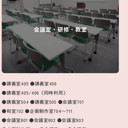
会議室・研修・教室
●講義室405 ●講義室406
●講義室405/406《同時利用》
●講義室504 ●講義室505 ●会議室701
●和室702 ●企画制作室704〜711
●会議室801 ●会議室802 ●会議室803