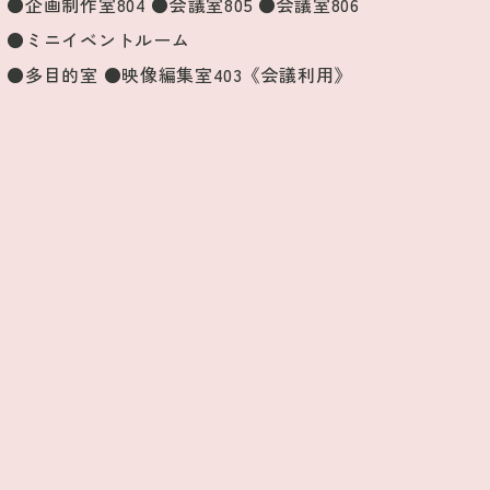
●企画制作室804 ●会議室805 ●会議室806
●ミニイベントルーム
●多目的室 ●映像編集室403《会議利用》