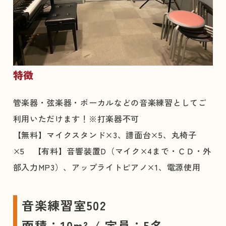
特徴
管楽器・弦楽器・ボーカルなどの音楽練習としてご
利用いただけます！※打楽器不可
【無料】マイクスタンド×3、譜面台×5、丸椅子
×5 【有料】音響装置D（マイク×4まで・ＣＤ・外
部入力MP3）、アップライトピアノ×1、電源使用
音楽練習室502
面積：10m² / 定員：5名