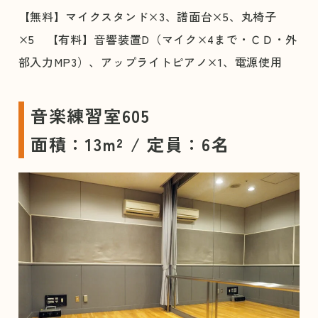
【無料】マイクスタンド×3、譜面台×5、丸椅子
×5 【有料】音響装置D（マイク×4まで・ＣＤ・外
部入力MP3）、アップライトピアノ×1、電源使用
音楽練習室605
面積：13m² / 定員：6名