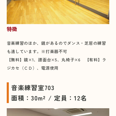
特徴
音楽練習のほか、鏡があるのでダンス・芝居の練習
も適しています。※打楽器不可
【無料】鏡×1、譜面台×5、丸椅子×6 【有料】ラ
ジカセ（ＣＤ）、電源使用
音楽練習室703
面積：30m² / 定員：12名