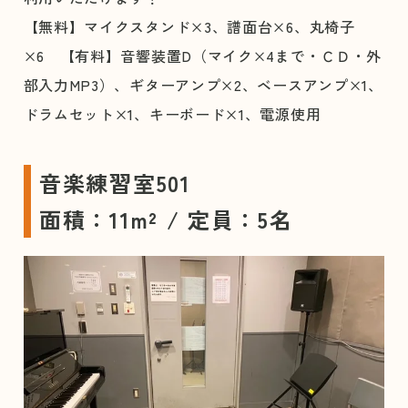
【無料】マイクスタンド×3、譜面台×6、丸椅子
×6 【有料】音響装置D（マイク×4まで・ＣＤ・外
部入力MP3）、ギターアンプ×2、ベースアンプ×1、
ドラムセット×1、キーボード×1、電源使用
音楽練習室501
面積：11m² / 定員：5名