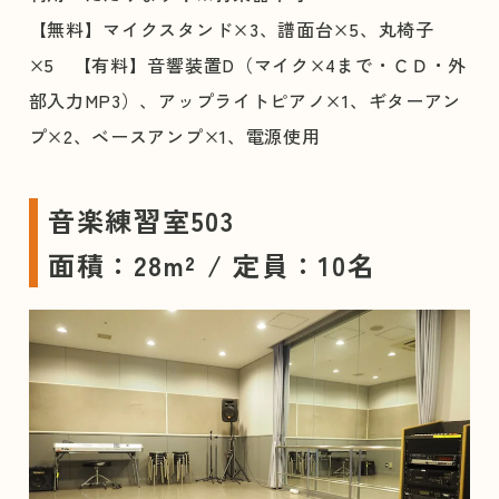
【無料】マイクスタンド×3、譜面台×5、丸椅子
×5 【有料】音響装置D（マイク×4まで・ＣＤ・外
部入力MP3）、アップライトピアノ×1、ギターアン
プ×2、ベースアンプ×1、電源使用
音楽練習室503
面積：28m² / 定員：10名