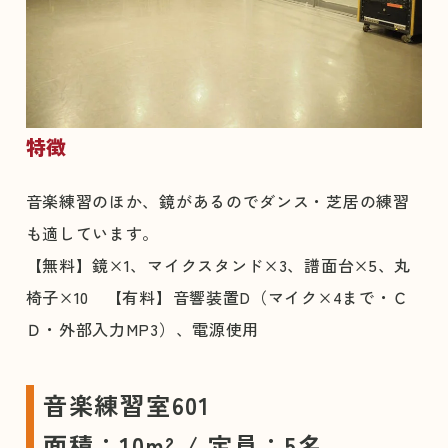
特徴
音楽練習のほか、鏡があるのでダンス・芝居の練習
も適しています。
【無料】鏡×1、マイクスタンド×3、譜面台×5、丸
椅子×10 【有料】音響装置D（マイク×4まで・Ｃ
Ｄ・外部入力MP3）、電源使用
音楽練習室601
面積：10m² / 定員：5名