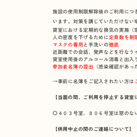
施設の使用制限解除後のご利用につ
います。対策を講じていただけない
貸室における定期的な換気の実施（
人の密度を下げるために
定員数を制
マスクの着用
と手洗いの
徹底
近距離での会話、発声などを行なう
貸室使用後のアルコール消毒と出入
参加者名簿の提出
（感染確認があっ
→事前に名簿をご記入されたい方は
【当面の間、ご利用を停止する貸室
〇４０３号室、８０６号室は窓のな
【供用中止の間のご連絡について】