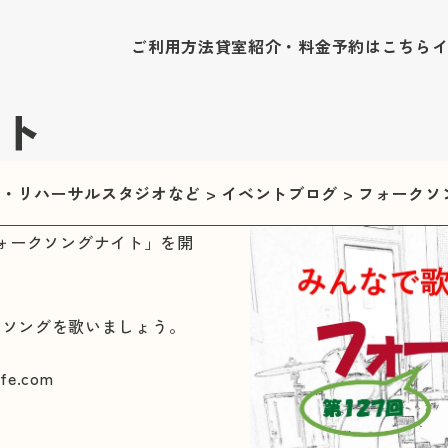
ご利用方法
貸室紹介・料金
予約はこちら
ト
修室・リハーサルスタジオなど
>
イベントブログ
>
フォークソ
「フォークソングナイト」を開
クソングを歌いましょう。
fe.com